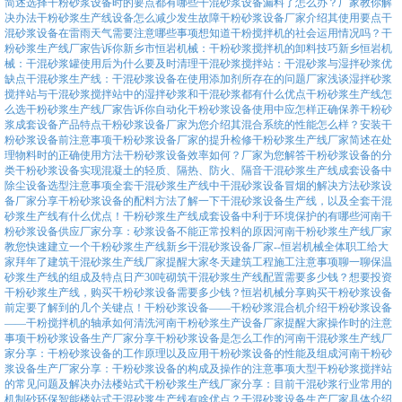
简述选择干粉砂浆设备时的要点都有哪些
干混砂浆设备漏料了怎么办？厂家教你解
决办法
干粉砂浆生产线设备怎么减少发生故障
干粉砂浆设备厂家介绍其使用要点
干
混砂浆设备在雷雨天气需要注意哪些事项
想知道干粉搅拌机的社会运用情况吗？干
粉砂浆生产线厂家告诉你
新乡市恒岩机械：干粉砂浆搅拌机的卸料技巧
新乡恒岩机
械：干混砂浆罐使用后为什么要及时清理
干混砂浆搅拌站：干混砂浆与湿拌砂浆优
缺点
干混砂浆生产线：干混砂浆设备在使用添加剂所存在的问题
厂家浅谈湿拌砂浆
搅拌站与干混砂浆搅拌站中的湿拌砂浆和干混砂浆都有什么优点
干粉砂浆生产线怎
么选干粉砂浆生产线厂家告诉你
自动化干粉砂浆设备使用中应怎样正确保养
干粉砂
浆成套设备产品特点
干粉砂浆设备厂家为您介绍其混合系统的性能怎么样？
安装干
粉砂浆设备前注意事项
干粉砂浆设备厂家的提升检修
干粉砂浆生产线厂家简述在处
理物料时的正确使用方法
干粉砂浆设备效率如何？厂家为您解答
干粉砂浆设备的分
类
干粉砂浆设备实现混凝土的轻质、隔热、防火、隔音
干混砂浆生产线成套设备中
除尘设备选型注意事项
全套干混砂浆生产线中干混砂浆设备冒烟的解决方法
砂浆设
备厂家分享干粉砂浆设备的配料方法
了解一下干混砂浆设备生产线，以及全套干混
砂浆生产线有什么优点！
干粉砂浆生产线成套设备中利于环境保护的有哪些
河南干
粉砂浆设备供应厂家分享：砂浆设备不能正常投料的原因
河南干粉砂浆生产线厂家
教您快速建立一个干粉砂浆生产线
新乡干混砂浆设备厂家--恒岩机械全体职工给大
家拜年了
建筑干混砂浆生产线厂家提醒大家冬天建筑工程施工注意事项
聊一聊保温
砂浆生产线的组成及特点
日产30吨砌筑干混砂浆生产线配置需要多少钱？
想要投资
干粉砂浆生产线，购买干粉砂浆设备需要多少钱？
恒岩机械分享购买干粉砂浆设备
前定要了解到的几个关键点！
干粉砂浆设备——干粉砂浆混合机介绍
干粉砂浆设备
——干粉搅拌机的轴承如何清洗
河南干粉砂浆生产设备厂家提醒大家操作时的注意
事项
干粉砂浆设备生产厂家分享干粉砂浆设备是怎么工作的
河南干混砂浆生产线厂
家分享：干粉砂浆设备的工作原理以及应用
干粉砂浆设备的性能及组成
河南干粉砂
浆设备生产厂家分享：干粉砂浆设备的构成及操作的注意事项
大型干粉砂浆搅拌站
的常见问题及解决办法
楼站式干粉砂浆生产线厂家分享：目前干混砂浆行业常用的
机制砂
环保智能楼站式干混砂浆生产线有啥优点？干混砂浆设备生产厂家具体介绍