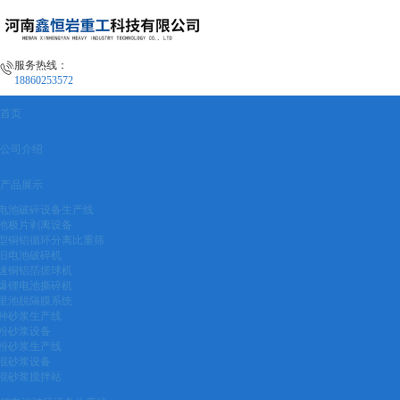
服务热线：
18860253572
首页
公司介绍
产品展示
电池破碎设备生产线
池极片剥离设备
型铜铝循环分离比重筛
旧电池破碎机
速铜铝箔搓球机
爆锂电池撕碎机
里池脱隔膜系统
种砂浆生产线
粉砂浆设备
粉砂浆生产线
混砂浆设备
混砂浆搅拌站