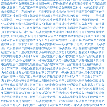
高峰论坛
河南鑫恒岩重工科技有限公司：1万吨破碎拆解成套设备即将投产
河南鑫恒
岩砂浆设备生产线厂家分享干混砂浆有哪些种类
鑫恒岩重工科技：热烈欢迎远道而
来参观我公司生产线的客户！
河南干混砂浆搅拌站的整套生产线配置介绍
河南鑫恒
岩重工科技有限公司：祝2025新春快乐！
干混商品砂浆的整套生产设备——干混砂
浆搅拌站生产线
一整套全自动干粉砂浆生产线需要多少人操作
一整套干粉砂浆生产
线从设计到安装好试运行需要多长时间
河南干混砂浆生产线厂家分享投资一套混凝
土搅拌站成本多少？多久能回本？
新乡干混砂浆设备有哪些常见故障及处理方法
新
乡干粉砂浆设备厂家分享干粉砂浆搅拌机故障排除及解决措施
河南干混砂浆搅拌站
的投资 回报周期是多长
河南干混砂浆设备生产线配备哪些智能控制系统？
成套干混
砂浆设备安装前需要做哪些准备工作
干混砂浆搅拌站：石膏砂浆/保温砂浆生产线
河
南砂浆设备厂家带您了解：特种砂浆搅拌站——瓷砖胶/腻子粉生产线
成套干粉砂浆
生产线设备的操作控制系统有哪些特点
河南干混砂浆生产线设备的能耗控制和节能
改造方案
生产干混砂浆的成套设备有哪些类型
成套干粉砂浆设备的施工现场安装和
调试周期需要多长时间？
河南干混砂浆生产设备如何实现自动化操作
如何运营和维
护干混砂浆搅拌站
河南厂家：特种砂浆生产线与一般砂浆生产线有何区别？
废旧锂
电池哪里去？废旧锂电池破碎生产线介绍
河南厂家：如何选择锂电池破碎脱粉设
备？
河南厂家：锂电池破碎脱粉设备的主要功能是什么？
河南厂家：新能源汽车动
力电池回收设备如何提高回收效率？
河南厂家：干粉砂浆生产线使用中需要注意的
问题有哪些？
河南厂家：干粉砂浆生产线能否满足多种配方的生产需求？
河南厂
家：锂电池回收设备是否能解决废旧电池污染问题？
新能源汽车动力电池回收设备
能否实现资源再利用？
河南厂家：如何把新型锂电池处理设备的效率提高？
厂家分
享：如何保障干粉砂浆设备的施工质量？有哪些检测方法？
河南干粉砂浆搅拌机设
备适用于哪些建筑工程？
如何选择适合自己的特种砂浆生产线设备？
河南干粉砂浆
生产线价格区间如何？
新乡干粉砂浆生产线厂家分享其维护保养方法
干粉砂浆生产
线的设备维修是否简便？
干粉砂浆搅拌机的工艺流程详解
干粉砂浆生产线使用寿命
有多长？
如何在日常使用中正确维护干混砂浆生产线呢?
厂家浅谈选择特种砂浆生产