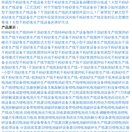
简易型干粉砂浆生产线设备
大型干粉砂浆生产线设备由哪些部分组成？
大型干粉砂
浆生产线设备《工艺流程》
对于节能型干粉砂浆生产线设备你了解多少
如何选购大
型干混砂浆生产线设备？干混砂浆生产线的关键部件是什么？
厂家带您了解大型干
粉砂浆生产线设备生产过程中应留意的状况
河南干粉砂浆生产线安装时应注意哪些
事项？
大型干粉砂浆生产线设备的养护方法
产品展示：
特种砂浆生产线
特种干混砂浆生产线
特种砂浆生产设备
预拌干混砂浆生产线
预拌砂
浆生产线
干粉砂浆生产线
干粉砂浆生产设备
干粉砂浆生产线
预拌干混砂浆生产线
塔
楼式干混砂浆生产线
两阶式大型干混砂浆生产线
小型干混砂浆生产线
双机组合干混
砂浆生产线
干混砂浆生产线设备
干粉砂浆生产线
干混砂浆设备
全自动干粉砂浆设备
干粉砂浆设备
干混砂浆搅拌站
环保型干粉砂浆设备
干粉砂浆设备
简易型干粉砂浆设
备
塔楼式干粉砂浆生产线
全自动干粉砂浆生产线
干混砂浆搅拌站
自动化干粉砂浆设
备
全自动型干粉砂浆生产线
节能型干粉砂浆生产线
干混砂浆搅拌站
干粉砂浆生产线
机制砂浆生产线+干混砂浆生产线
机制砂浆生产线+干混砂浆生产线
机制砂浆生产线
+小型干混砂浆生产线
干粉砂浆搅拌机
干粉砂浆搅拌机
干粉砂浆生产线+机制砂生产
线
干粉砂浆生产线+机制砂生产线
干粉砂浆生产线+机制砂生产线
烘干机单机设备
锂
电池处理设备
锂电池破碎生产线
锂电池处理生产线
锂电池回收设备
锂电池破碎分选
生产线
锂电池正负极拆解设备
无氧裂解设备
锂电池破碎机
电池破碎打粉设备
锂电池
破碎设备
成套锂电池机械设备
成套锂电池生产过程
成套制造锂电池设备
年产1万吨破
碎拆解成套设备
电池片生产线设备
电池设备生产线
电池生产线设备
电池自动化生产
线设备
动力锂电池生产线
废旧电池破碎设备
大量新能源回收利用动力锂电池
带电锂
电池拆解破碎设备
带电锂电池破碎拆解设备
带电锂电池破碎设备
带电锂电池破碎生
产线
动力电池 回收锂电池
动力电池 回收新能源锂电池
动力电池 磷酸铁锂电池
锂电
池极片剥离线
动力电池 新能源锂电池回收系统
动力电池拆解分离设备
废电池回收破
碎设备
废旧电池处理设备整条生产线
废旧聚合物电池破碎回收生产线
废旧锂电池回
收处理设备 分选筛装置
废旧锂电池破碎设备
废旧锂电池破碎生产线
废旧锂电池正极