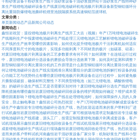
干粉砂浆设备
干粉砂浆生产线
干混砂浆设备
干混砂浆搅拌站
干混砂浆生产线
特种砂
浆生产线
锂电池破碎设备生产线
废旧电池破碎机
电池极片剥离设备
新型铜铝循环分
离比重筛
防爆锂电池撕碎机
锂里池脱隔膜系统
高速铜铝箔搓球机
文章分类：
单页
新闻动态
产品新闻
公司动态
新闻动态：
鑫恒岩祝贺：退役锂电池极片剥离生产线开工大吉（视频）
年产1万吨锂电池破碎生
产线顺利生产中
报废锂电池破碎生产线处理三元锂电池的工艺解析
锂电池破碎设备
生产线的生产效率受哪些因素影响，如何优化提升
锂电池极片干法剥离机如何适应
不同厚度和尺寸的电池极片，实现多功能剥离？
不同材质的极片（如碳基、硅基）
对废旧锂电池极片剥离设备的工艺参数要求有何不同？如何调整？
在连续运行过程
中，废旧锂电池破碎分选设备的磨损会导致分选效果下降，如何及时监测和调整？
新型铜铝循环分离比重筛分机的工作原理是什么
新型铜铝循环分离比重筛分机是如
何让锂电池破碎分选生产线实现精准分离轻重组分的
废旧锂电池拆解打粉设备的核
心功能工艺与优势特点有哪些
废旧锂电池极片剥离设备在运行过程中，如何避免极
片撕裂或破损，确保材料完整性？
不同类型锂电池（如三元锂电池、磷酸铁锂电
池）的破碎分选生产线工艺是否需要区别对待？
废旧锂电池破碎分选生产线的节能
降耗措施有哪些
鑫恒岩废旧锂电池破碎回收设备的维护周期如何确定？维护成本受
哪些因素影响？
锂电池带电破碎生产线在处理锂电池时，如何保障操作人员的人身
安全，防止触电事故？
鑫恒岩公司热烈祝贺：年产1万吨锂电池破碎拆解成套设备忙
碌生产中
鑫恒岩专注锂电池破碎分选生产线，热烈欢迎远道而来的客户带料到厂进
行试机
鑫恒岩废旧锂电池破碎回收生产线厂家可根据场地需求定制
鑫恒岩专注碳 酸
锂电池破碎生产线搭建，源头工厂，按需定制
报废锂电池极片剥离成套设备，客户
试机现场展示
鑫恒岩废旧锂电池回收设备生产线试机现场展示
锂电池破碎分选设备-
成套锂电池破碎生产线试运行现场
鑫恒岩废旧锂电池回收处理生产线，热烈欢迎远
道而来的客户带料试机
河南鑫恒岩干混砂浆设备厂家分享：机制砂浆生产线和小型
干混砂浆生产线的投资建议
鑫恒岩重工应邀参加第十届中国动力电池回收利用产业