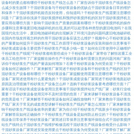
设备时的要点都有哪些
干粉砂浆生产线怎么选？厂家告诉你
干混砂浆生产线设备怎
么减少发生故障？
干混砂浆设备与干粉砂浆设备的优缺点
干混砂浆设备日常的维护
和保养？
干混砂浆搅拌机能否反转使用，你知道吗？
干粉砂浆生产线需要注意哪些
问题？厂家告诉你
浅谈干混砂浆搅拌机和预拌砂浆搅拌机的区别
干混砂浆搅拌机主
要应用在哪些方面？
影响干混砂浆生产质量的因素有哪些？
干粉砂浆搅拌机的操作
步骤和注意事项
废旧电池破碎机的出现,真的可以处理各种类型的废旧电池吗？
在我
国现代化生活中，废旧电池破碎机的出现解决了环境污染的问题吗
废旧电池破碎机
在国内市场发挥着怎样的作用
干混砂浆设备应该怎么维护？
视频中心
干粉砂浆设备
的产量要如何提升
干混砂浆生产线工作原理
干粉砂浆设备的安装和操作注意事项
干
粉砂浆成套设备主要优势
干粉砂浆生产线多少钱一套？
如何在日常使用中正确维护
干粉砂浆生产线呢?
干粉砂浆都有那些成分？干粉砂浆设备厂家带你了解
恒岩重工全
体员工给您拜年了
厂家提醒在操作生产干粉砂浆设备时需要注意的问题
河南厂家告
诉你干粉砂浆生产线的产量该如何增加？
石膏干粉砂浆设备为何受欢迎？
干粉砂浆
设备如何正确操作？厂家来解答
厂家简述干粉砂浆设备和干粉砂浆生产线的区别
干
混砂浆生产设备都有哪些？
干粉砂浆设备厂家提醒使用需要注意哪些事？
干粉砂浆
设备厂家简述使用有什么要避免的？
干混砂浆成套设备厂家简述干粉砂浆地面起砂
原因及治理措施
干粉砂浆生产设备怎么样？
选购干粉砂浆设备要考虑哪些方面？厂
家有话说
干粉砂浆成套设备使用注意事项
干混砂浆搅拌站生产线厂家：砂浆行业啥
重要？
干粉砂浆设备使用完毕不及时清理的危害！厂家来讲解
干粉砂浆设备不清洗
的危害是啥？厂家来解答
干粉砂浆设备如何正确投放物料？厂家来教你
干混砂浆生
产线厂家关于常见的成套类型讲解
干粉砂浆生产线的产量怎么增加？厂家来解答
影
响干粉砂浆生产线设备效率的要素
厂家为你介绍干粉砂浆生产线
新乡干粉砂浆设备
厂家解答应如何正确操作？
干粉砂浆生产线设备是如何防止粉尘的？
干粉砂浆生产
线设备日常保养
干粉砂浆设备厂家简述日常保养注意事项
环保组合式干混砂浆搅拌
站生产线特点
干混砂浆生产线维护检修流程
干混砂浆生产线设备价格受什么影响？
干混砂浆设备厂家简述安装使用要点
干粉砂浆设备为何受欢迎？厂家带你了解
厂家