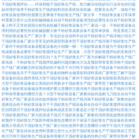
干混砂浆搅拌站——环保智能干混砂浆生产线，助力解决传统砂石行业存在的问题
如何维护保养干粉砂浆生产线的粉料供给系统
恒岩机械：想要安全高产，须知干粉
砂浆设备使用时的需要注意事项
干粉砂浆生产线厂家分享：干粉砂浆设备日常保养
时需要注意什么
恒岩机械揭秘全自动干粉砂浆设备清洗的必要性
全自动干粉砂浆设
备上料不正常的原因分析
恒岩机械干粉砂浆设备生产厂家说一说：干粉砂浆设备合
理利用的必要性
恒岩机械提醒大家干粉砂浆成套设备不是简单拼装，而是系统工程
干粉砂浆设备生产厂家分享：常见的全自动和半自动干粉砂浆生产线详细介绍
生产
干混砂浆设备厂家分享常见的简易型和基本型干混砂浆生产线
河南干粉砂浆生产线
厂家对干粉砂浆设备及配套设备的介绍
聊一聊：干混砂浆设备升级为干混砂浆生产
线成套设备必要性
干混砂浆搅拌站生产厂家浅谈：大型干混砂浆搅拌站的安装技巧
干混砂浆和水泥砂浆有何区别？生产干混砂浆生产厂家为你解疑
干粉砂浆生产线厂
家浅谈：干粉砂浆生产线搅拌机漏料问题的解决方法及预防
荣誉资质
河南干混砂浆
生产线厂家讲解怎样实现原砂的干燥
关于30万吨干混砂浆生产线设备干砂的筛分和
干砂的输送
关于干混砂浆生产设备的物料仓储系统和排料系统
厂家带您了解干混砂
浆设备的混合搅拌系统
大型干混砂浆设备厂家对干混砂浆设备包装散装系统的介绍
大型干混砂浆设备收尘系统的作用
新乡干混砂浆生产线厂家带您了解搅拌喷送施工
设备
干粉砂浆设备输送带的维护要注意哪些方面
河南干混砂浆设备生产线的日常维
护和保养要做到哪些方面？
大型干粉砂浆设备厂家教你如何选购飞刀组
全自动干粉
砂浆生产线厂家该告诉你如何验收干粉砂浆生产线
河南干粉砂浆设备厂家教你如何
选择适合的干粉砂浆设备
关于干混砂浆生产线设备和全自动干混砂浆搅拌站设备的
区别
简易式干混砂浆搅拌站设备构成及安装方案选定
小型干混砂浆搅拌站安装介绍
干混砂浆搅拌站厂家为您讲述
干混式干混砂浆设备厂家教你润滑系统故障的原因分
析
预拌干混砂浆生产线部件模块都包含哪些
关于保温干混砂浆生产线设备的具体性
能简介
简易式干混砂浆生产线厂家介绍在使用中要注意哪些小细节
干混式干混砂浆
生产线厂家告诉你在使用时需要注意什么
大型干混砂浆设备生产干混砂浆的工艺流
程
20万吨干混砂浆生产线设备和塔楼式干混砂浆设备的结构介绍
厂家带你简单了解