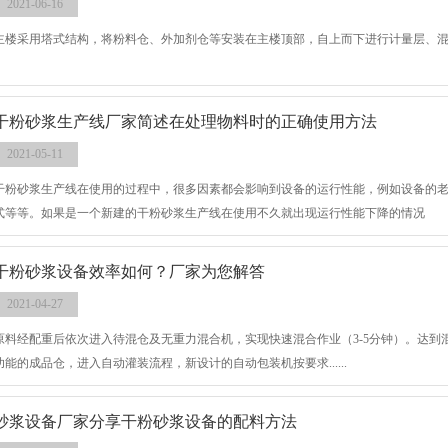
2021-06-16
主楼采用塔式结构，将粉料仓、外加剂仓等安装在主楼顶部，自上而下进行计量层、
干粉砂浆生产线厂家简述在处理物料时的正确使用方法
2021-05-11
干粉砂浆生产线在使用的过程中，很多因素都会影响到设备的运行性能，例如设备的
式等等。如果是一个新建的干粉砂浆生产线在使用不久就出现运行性能下降的情况
干粉砂浆设备效率如何？厂家为您解答
2021-04-27
原料经配重后依次进入待混仓及无重力混合机，实现快速混合作业（3-5分钟）。达到
功能的成品仓，进入自动灌装流程，新设计的自动包装机按要求......
砂浆设备厂家分享干粉砂浆设备的配料方法