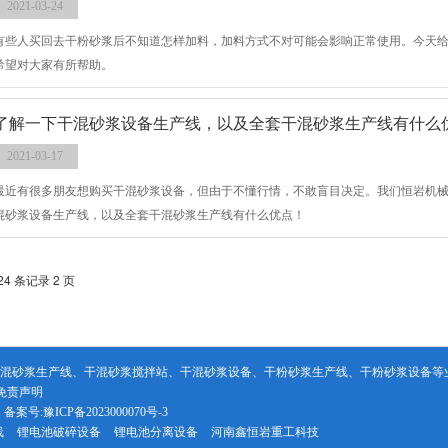
2021-03-24
有些人买回去干粉砂浆后不知道怎样加料，加料方式不对可能会影响正常使用。今天
希望对大家有所帮助。
了解一下干混砂浆设备生产线，以及全套干混砂浆生产线有什么
2021-03-17
最近有很多朋友想购买干混砂浆设备，但由于不懂行情，不敢盲目决定。我们恒岩机
混砂浆设备生产线，以及全套干混砂浆生产线有什么优点！
24 条记录 2 页
干混砂浆生产线、干混砂浆搅拌站、干混砂浆设备、干粉砂浆生产线、干粉砂浆设备等
免责声明
备案号:
豫ICP备2023000070号-3
线
锂电池破碎设备
锂电池分离设备
河南鑫恒岩重工科技