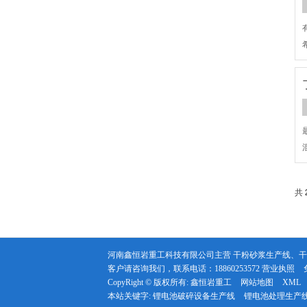
共 
河南鑫恒岩重工科技有限公司主营 干粉砂浆生产线、
客户请咨询我们，联系电话：18860253572
营业执照
CopyRight © 版权所有:
鑫恒岩重工
网站地图
XML
本站关键字:
锂电池破碎设备生产线
锂电池处理生产