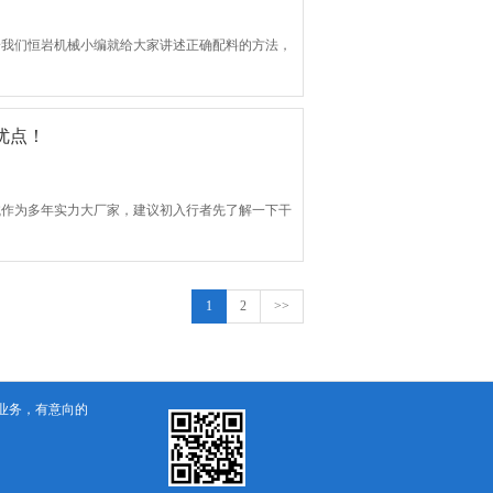
给我们恒岩机械小编就给大家讲述正确配料的方法，
优点！
械作为多年实力大厂家，建议初入行者先了解一下干
1
2
>>
业务，有意向的