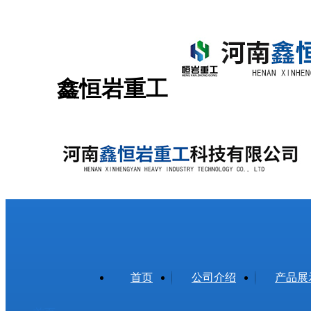
鑫恒岩重工
首页
公司介绍
产品展