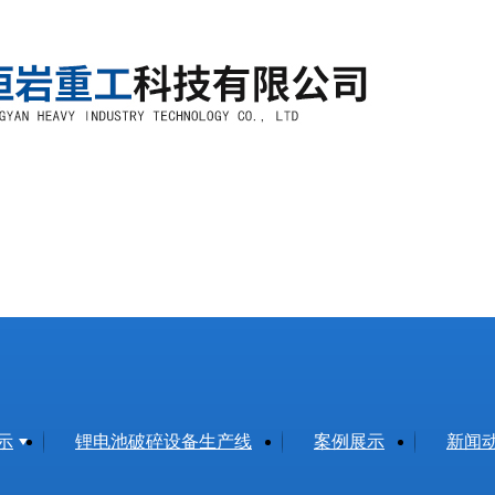
示
锂电池破碎设备生产线
案例展示
新闻