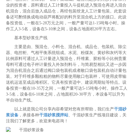
业的投资者，原料通过人工计量投入斗提机进入预混仓再进入混合
机混合，混合后放入成品仓，再经包装绞龙人工计量包装。此套设
备还可酌情换成电动葫芦将配好的料升至混合机上方的接口。此设
备投资低，一般在5-28万元之间，一般产量可达1-15吨每小时。操
作工人3-5名，设备在5-10米之间，设备占地面积20平方左右。
基本型砂浆生产线
主要是由、预混仓、小料仓、混合机、成品仓、包装机、除尘
器、电控柜、气相平衡系统组成。水泥、粉煤灰、黄砂和灰钙等大
比例原料可通过人工计量进入预混仓，纤维素、胶粉等小比例贵重
母料可通过电子秤计量投入外加剂料斗，与简易型相比又进一步因
为混合机混合之后通过阀口袋包装机或者敞口袋包装机自动计量包
装。对于纤维多颗粒粗的物料尽量使用敞口包装秤，可使用皮带输
送机运送至成品堆积区。它具有投资适中、建设周期短等特点。设
备投资一般在10-35万之间，一般产量可达5-15吨每小时。操作工人
3-5名，设备在6-10米之间，占地面积20-30平方，本设备可以升为
半自动生产线。
以上就是我公司分享内容希望对您有所帮助，我们生产
干混砂
浆设备
，承接各种
干混砂浆搅拌站
、干混砂浆生产线项目建设，关
注我们了解更多，欢迎来电咨询！