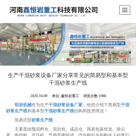
生产干混砂浆设备厂家分享常见的简易型和基本型
干混砂浆生产线
2020-10-09
来自:
鑫恒岩重工
浏览次数:1988
恒岩机械
作为生产
干混砂浆设备厂家
，给您介绍下简易型
干混
砂浆生产线
和基本型
干混砂浆生产线
结构和投资情况！
简易式型
砂浆生产线
主要是由预混料仓、混合机、成品仓、简易包装绞龙、除尘
器、电控柜、空压机。气相平衡组成。适合刚起步的刚步入砂浆行