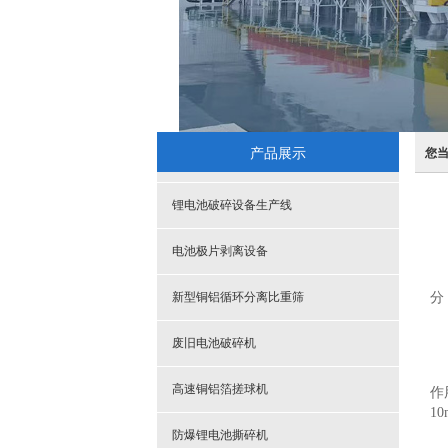
产品展示
您
锂电池破碎设备生产线
电池极片剥离设备
新型铜铝循环分离比重筛
分
废旧电池破碎机
高速铜铝箔搓球机
作
1
防爆锂电池撕碎机