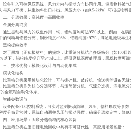
设备引入可控风压系统，风力方向与振动方向协同作用。轻质物料被气
力与风力平衡，从重物料出口排出。风压大小（如0.5-2kPa）可根据物
二、分离效果：高纯度与高回收率
金属分离纯度
通过振动与风力的双重作用，铜、铝纯度均可达95%以上。例如，在磷
中的铜粉与铝粉分离，铜粉纯度≥98%，铝粉纯度≥97%，满足电池级再生
黑粉提纯效率
对于黑粉（正负极材料）的提纯，比重筛分机结合多级筛分（如100目
.4%以下，铝粉纯度提升至94%以上。经研磨机深度处理后，黑粉粒度可细
三、技术优势：模块化设计与自动化集成
模块化结构
比重筛分机采用模块化设计，可与撕碎机、破碎机、输送机等设备无缝
，比重筛分机作为核心分选环节，与滚筒筛分机、气流分选机、涡电流分选
”的全流程自动化体系。
智能参数调节
设备配备PLC控制系统，可实时监测振动频率、风压、物料厚度等参数
密度分布异常时，系统自动调整风压与振动强度，确保分离稳定性，降低能耗
四、应用场景：固废分选领域的核心装备
比重筛分机在废旧锂电池回收中具有不可替代性，其应用场景包括：