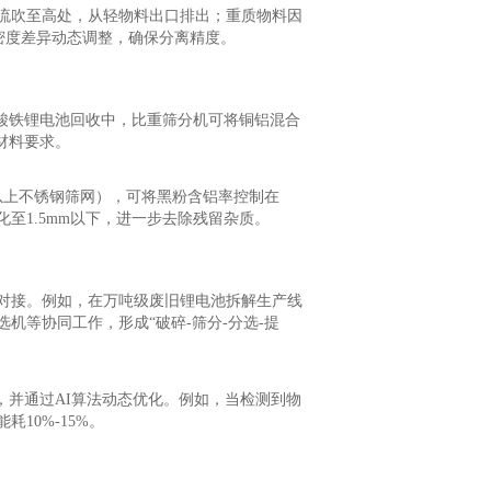
流吹至高处，从轻物料出口排出；重质物料因
料密度差异动态调整，确保分离精度。
酸铁锂电池回收中，比重筛分机可将铜铝混合
材料要求。
以上不锈钢筛网），可将黑粉含铝率控制在
化至1.5mm以下，进一步去除残留杂质。
对接。例如，在万吨级废旧锂电池拆解生产线
机等协同工作，形成“破碎-筛分-分选-提
，并通过AI算法动态优化。例如，当检测到物
10%-15%。