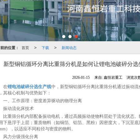
当前的位置：
首页
下载
新闻动态
>
>
新型铜铝循环分离比重筛分机是如何让锂电池破碎分选
2026-01-15
来自:
鑫恒岩重工
浏览次数
在
锂电池破碎分选生产线
中，新型铜铝循环分离比重筛分机通过振动流
，其核心机制与优势如下：
一、工作原理：密度差异驱动的物理分离
振动流化床技术
比重筛分机内部配备振动电机，通过高频振动使物料层处于流化状态。
用下悬浮于上层；重质物料（如铜箔、铝箔、黑粉）因密度大，下沉至底层。振
0mm），以适应不同粒径与密度的物料。
风力分级强化分离