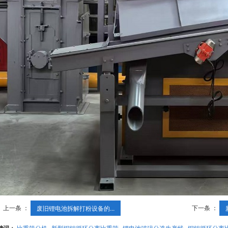
上一条 ：
下一条 ：
废旧锂电池拆解打粉设备的...
比重筛分机
新型铜铝循环分离比重筛
锂电池破碎分选生产线
铜铝循环分离