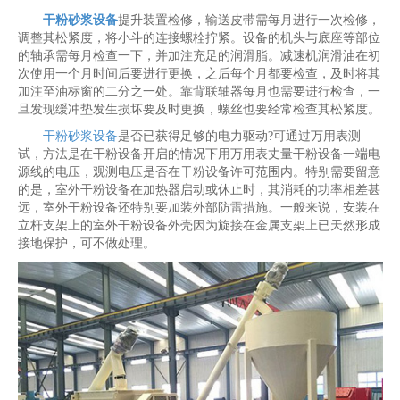
干粉砂浆设备
提升装置检修，输送皮带需每月进行一次检修，
调整其松紧度，将小斗的连接螺栓拧紧。设备的机头与底座等部位
的轴承需每月检查一下，并加注充足的润滑脂。减速机润滑油在初
次使用一个月时间后要进行更换，之后每个月都要检查，及时将其
加注至油标窗的二分之一处。靠背联轴器每月也需要进行检查，一
旦发现缓冲垫发生损坏要及时更换，螺丝也要经常检查其松紧度。
干粉砂浆设备
是否已获得足够的电力驱动?可通过万用表测
试，方法是在干粉设备开启的情况下用万用表丈量干粉设备一端电
源线的电压，观测电压是否在干粉设备许可范围内。特别需要留意
的是，室外干粉设备在加热器启动或休止时，其消耗的功率相差甚
远，室外干粉设备还特别要加装外部防雷措施。一般来说，安装在
立杆支架上的室外干粉设备外壳因为旋接在金属支架上已天然形成
接地保护，可不做处理。