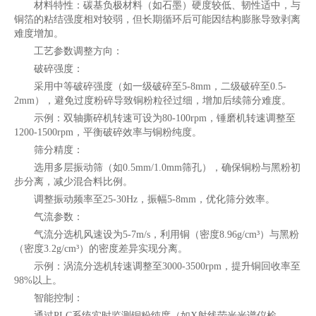
材料特性：碳基负极材料（如石墨）硬度较低、韧性适中，与
铜箔的粘结强度相对较弱，但长期循环后可能因结构膨胀导致剥离
难度增加。
工艺参数调整方向：
破碎强度：
采用中等破碎强度（如一级破碎至5-8mm，二级破碎至0.5-
2mm），避免过度粉碎导致铜粉粒径过细，增加后续筛分难度。
示例：双轴撕碎机转速可设为80-100rpm，锤磨机转速调整至
1200-1500rpm，平衡破碎效率与铜粉纯度。
筛分精度：
选用多层振动筛（如0.5mm/1.0mm筛孔），确保铜粉与黑粉初
步分离，减少混合料比例。
调整振动频率至25-30Hz，振幅5-8mm，优化筛分效率。
气流参数：
气流分选机风速设为5-7m/s，利用铜（密度8.96g/cm³）与黑粉
（密度3.2g/cm³）的密度差异实现分离。
示例：涡流分选机转速调整至3000-3500rpm，提升铜回收率至
98%以上。
智能控制：
通过PLC系统实时监测铜粉纯度（如X射线荧光光谱仪检