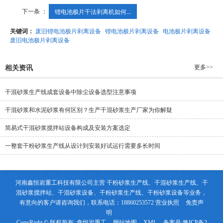
下一条 ：
锂电池极片干法剥离机如何...
关键词：
废旧锂电池极片剥离设备
锂电池极片剥离设备
电池极片剥离设备
废旧电池极片剥离设备
更多>>
相关资讯
干混砂浆生产线成套设备中除尘设备选型注意事项
干混砂浆和水泥砂浆有何区别？生产干混砂浆生产厂家为你解疑
简易式干混砂浆搅拌站设备构成及安装方案选定
一整套干粉砂浆生产线从设计到安装好试运行需要多长时间
河南鑫恒岩重工科技有限公司主营 干粉砂浆生产线、干混砂浆生产线、干
混砂浆搅拌站、干混砂浆设备、干粉砂浆生产线、干粉砂浆设备等业务，
有意向的客户请咨询我们，联系电话：18860253572
营业执照
免责声
明
CopyRight © 版权所有:
鑫恒岩重工
网站地图
XML
备案号:
豫ICP备2