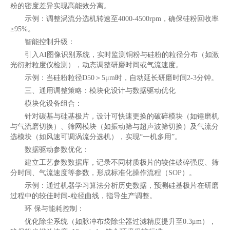
粉的密度差异实现高能效分离。
示例：调整涡流分选机转速至4000-4500rpm，确保硅粉回收率
≥95%。
智能控制升级：
引入AI图像识别系统，实时监测铜粉与硅粉的粒径分布（如激
光衍射粒度仪检测），动态调整研磨时间或气流速度。
示例：当硅粉粒径D50＞5μm时，自动延长研磨时间2-3分钟。
三、通用调整策略：模块化设计与数据驱动优化
模块化设备组合：
针对碳基与硅基极片，设计可快速更换的破碎模块（如锤磨机
与气流磨切换）、筛网模块（如振动筛与超声波筛切换）及气流分
选模块（如风速可调涡流分选机），实现“一机多用”。
数据驱动参数优化：
建立工艺参数数据库，记录不同材质极片的较佳破碎强度、筛
分时间、气流速度等参数，形成标准化操作流程（SOP）。
示例：通过机器学习算法分析历史数据，预测硅基极片在研磨
过程中的较佳时间-粒径曲线，指导生产调整。
环 保与能耗控制：
优化除尘系统（如脉冲布袋除尘器过滤精度提升至0.3μm），