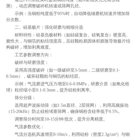
测），动态调整破碎机转速或筛网孔径。
示例：当铜粉纯度低于95%时，自动降低锤磨机转速并增加筛
分次数。
二、硅基极片：强化研磨与精细分选
材料特性：硅基负极材料（如硅碳复合、硅氧复合）硬度高、
脆性大，与铜箔的粘结强度高，且硅颗粒易因体积膨胀导致极片结
构破碎，增加剥离难度。
工艺参数调整方向：
破碎与研磨强度：
采用高强度破碎（如一级破碎至3-5mm，二级研磨至0.1-
0.5mm），破坏硅颗粒与铜箔的粘结层。
示例：气流磨进气压力增至0.6-0.8MPa，研磨介质（如氧化锆
球）粒径缩小至0.1-0.3mm，提升硅粉剥离率。
筛分分级：
选用超声波振动筛（如1.5m直径、2层筛网），利用高频振动
（15-20kHz）防止硅粉堵塞筛网，确保铜粉含硅率低于0.5%。
调整筛分时间至10-15分钟/批次，提升分离精度。
气流参数优化：
气流分选机风速增至8-10m/s，利用硅粉（密度2.3g/cm³）与铜